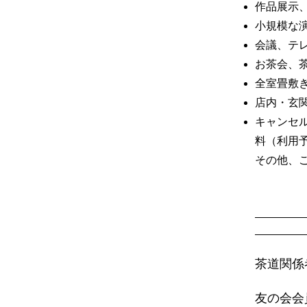
作品展示
小規模な
会議、テ
お茶会、
全室畳敷
店内・玄
キャンセ
料（利用予
その他、
茶道関係
友の会会