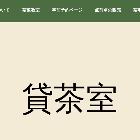
ついて
茶道教室
事前予約ページ
点前卓の販売
茶
貸茶室
貸茶室