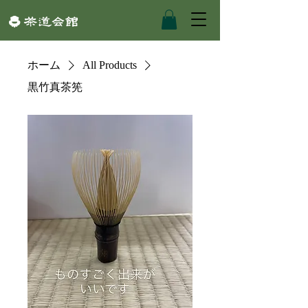
ホーム
All Products
黒竹真茶筅