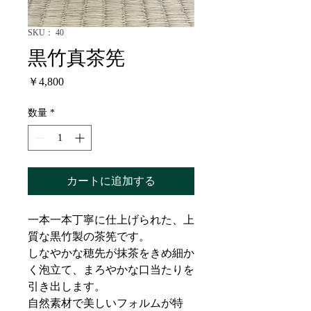
SKU： 40
黒竹真茶筅
価
￥4,800
格
数量
*
カートに追加する
一本一本丁寧に仕上げられた、上
質な黒竹製の茶筅です。
しなやかな穂先が抹茶をきめ細か
く泡立て、まろやかな口当たりを
引き出します。
自然素材で美しいフォルムが特